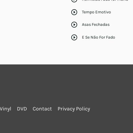
play_circle_outline
Tempo Emotivo
play_circle_outline
Asas Fechadas
play_circle_outline
E Se Não For Fado
Vinyl
DVD
Contact
Privacy Policy