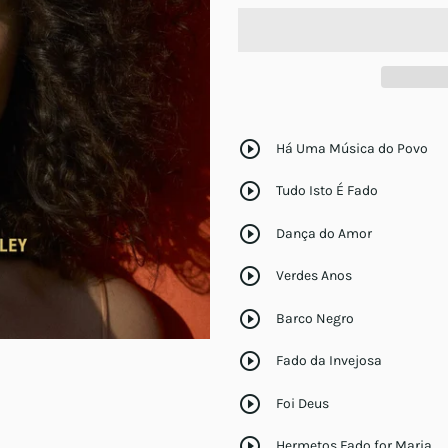
play_circle_outline
Há Uma Música do Povo
play_circle_outline
Tudo Isto É Fado
play_circle_outline
Dança do Amor
play_circle_outline
Verdes Anos
play_circle_outline
Barco Negro
play_circle_outline
Fado da Invejosa
play_circle_outline
Foi Deus
play_circle_outline
Hermetos Fado for Maria