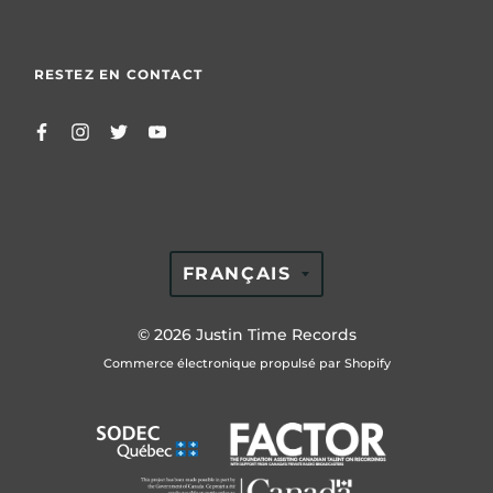
RESTEZ EN CONTACT
TRANSLATION
FRANÇAIS
MISSING:
FR.GENERAL.LAN
© 2026
Justin Time Records
Commerce électronique propulsé par Shopify