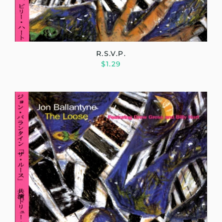
R.S.V.P.
$1.29