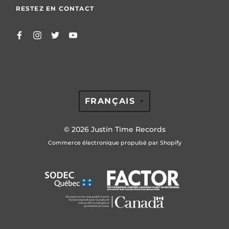
RESTEZ EN CONTACT
TRANSLATION
FRANÇAIS
MISSING:
FR.GENERAL.LAN
© 2026
Justin Time Records
Commerce électronique propulsé par Shopify